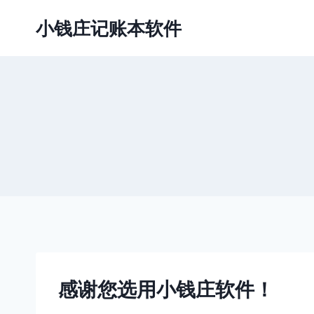
跳
小钱庄记账本软件
到
内
容
感谢您选用小钱庄软件！