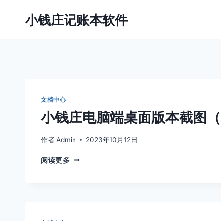
跳
小钱庄记账本软件
到
内
容
文档中心
小钱庄电脑端桌面版本截图（
作者
Admin
2023年10月12日
小
阅读更多
钱
庄
电
脑
端
桌