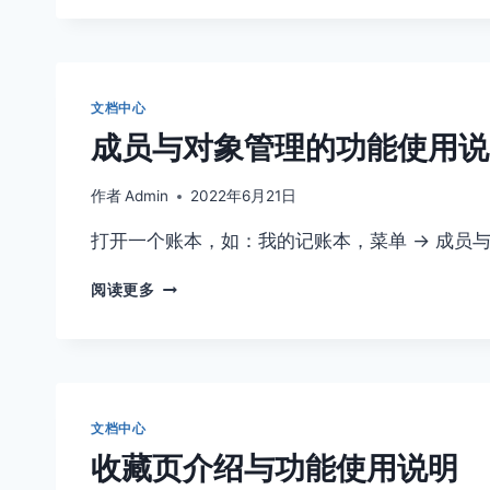
管
模
理
式）
的
功
能
文档中心
使
成员与对象管理的功能使用说
用
说
明
作者
Admin
2022年6月21日
打开一个账本，如：我的记账本，菜单 -> 成员
成
阅读更多
员
与
对
象
管
理
文档中心
的
收藏页介绍与功能使用说明
功