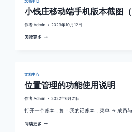
文档中心
面
小钱庄移动端手机版本截图（
版
本
截
作者
Admin
2023年10月12日
图
小
（横
阅读更多
钱
屏
庄
显
移
示
动
模
端
式）
手
文档中心
机
位置管理的功能使用说明
版
本
截
作者
Admin
2022年6月21日
图
打开一个账本，如：我的记账本，菜单 -> 成员
（竖
屏
位
显
阅读更多
置
示