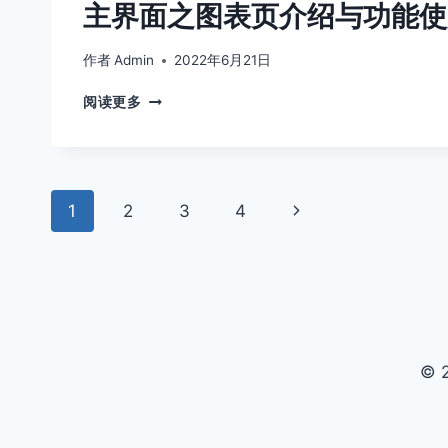
主界面之图表页介绍与功能使
绍
与
功
作者
Admin
2022年6月21日
能
主
使
阅读更多
界
用
面
说
之
明
图
页
表
下
1
2
3
4
页
面
介
一
绍
页
导
与
功
航
能
使
© 
用
说
明