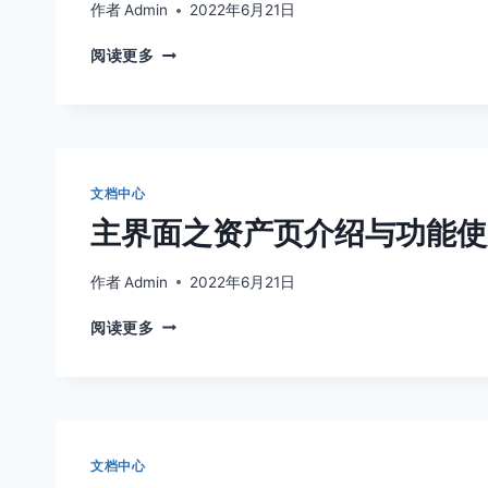
说
作者
Admin
2022年6月21日
明
记
阅读更多
账
本
首
页
介
绍
文档中心
与
主界面之资产页介绍与功能使
功
能
使
作者
Admin
2022年6月21日
用
主
说
阅读更多
界
明
面
之
资
产
页
文档中心
介