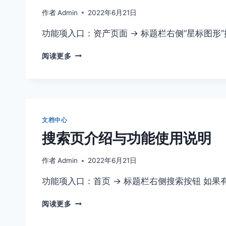
能
使
作者
Admin
2022年6月21日
用
功能项入口：资产页面 -> 标题栏右侧“星标图形
说
明
收
阅读更多
藏
页
介
绍
与
功
文档中心
能
搜索页介绍与功能使用说明
使
用
说
作者
Admin
2022年6月21日
明
功能项入口：首页 -> 标题栏右侧搜索按钮 
搜
阅读更多
索
页