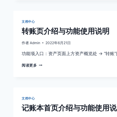
介
绍
与
功
文档中心
能
转账页介绍与功能使用说明
使
用
说
作者
Admin
2022年6月21日
明
功能项入口：资产页面上方资产概览处 -> “转账
转
阅读更多
账
页
介
绍
与
功
文档中心
能
记账本首页介绍与功能使用说
使
用